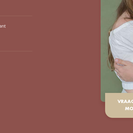
ant
VRAA
MO