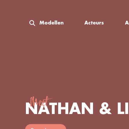
Modellen
Acteurs
A
Meet
NATHAN & LI