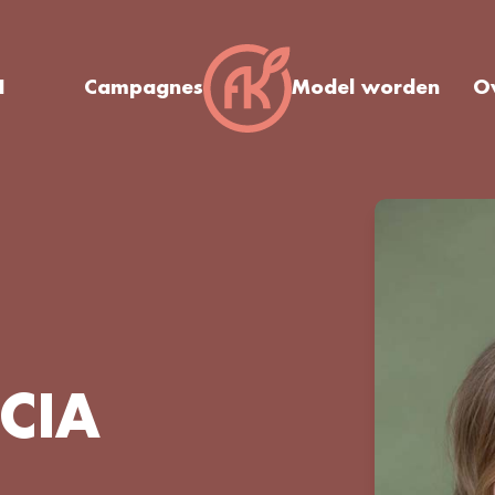
I
Campagnes
Model worden
O
CIA