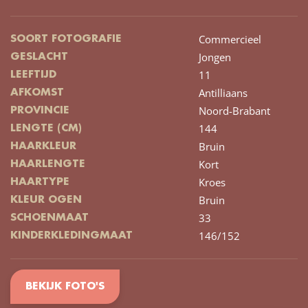
Commercieel
SOORT FOTOGRAFIE
Jongen
GESLACHT
11
LEEFTIJD
Antilliaans
AFKOMST
Noord-Brabant
PROVINCIE
144
LENGTE (CM)
Bruin
HAARKLEUR
Kort
HAARLENGTE
Kroes
HAARTYPE
Bruin
KLEUR OGEN
33
SCHOENMAAT
146/152
KINDERKLEDINGMAAT
BEKIJK FOTO'S