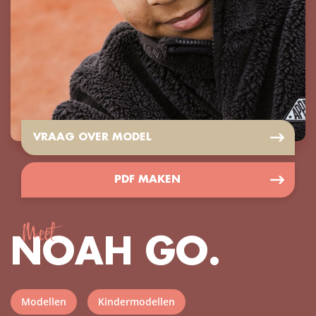
VRAAG OVER MODEL
PDF MAKEN
Meet
NOAH GO.
Modellen
Kindermodellen