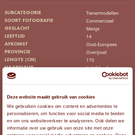
Tienermodellen
SUBCATEGORIE
Commercieel
SOORT FOTOGRAFIE
Meisje
GESLACHT
14
LEEFTIJD
Oost-Europees
AFKOMST
Overijssel
PROVINCIE
170
LENGTE (CM)
Lichtblond
HAARKLEUR
Lang
HAARLENGTE
Slag
HAARTYPE
Blauw
KLEUR OGEN
Deze website maakt gebruik van cookies
39
SCHOENMAAT
We gebruiken cookies om content en advertenties te
152/158
KINDERKLEDINGMAAT
personaliseren, om functies voor social media te bieden
en om ons websiteverkeer te analyseren. Ook delen we
informatie over uw gebruik van onze site met onze
BEKIJK FOTO'S