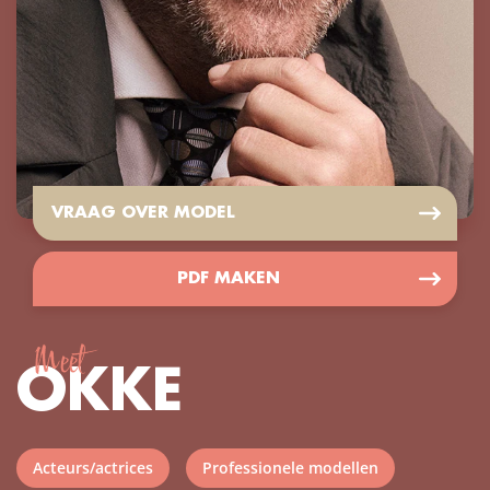
VRAAG OVER MODEL
PDF MAKEN
Meet
OKKE
Acteurs/actrices
Professionele modellen