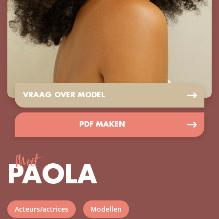
VRAAG OVER MODEL
PDF MAKEN
Meet
PAOLA
Acteurs/actrices
Modellen