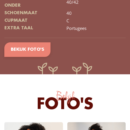
40/42
ONDER
40
SCHOENMAAT
C
CUPMAAT
Portugees
EXTRA TAAL
BEKIJK FOTO'S
Bekijk
FOTO'S