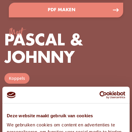
PDF MAKEN
Meet
PASCAL &
JOHNNY
Koppels
Vlaanderen
PROVINCIE
43
LEEFTIJD PASCAL
Deze website maakt gebruik van cookies
41
LEEFTIJD JOHNNY
We gebruiken cookies om content en advertenties te
personaliseren, om functies voor social media te bieden