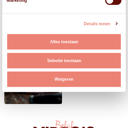
Marketing
Details tonen
Alles toestaan
Selectie toestaan
Weigeren
Bekijk