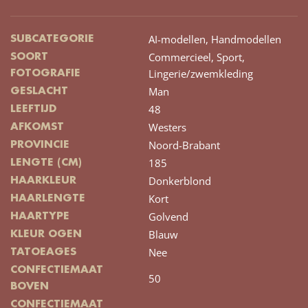
AI-modellen,
Handmodellen
SUBCATEGORIE
Commercieel,
Sport,
SOORT
Lingerie/zwemkleding
FOTOGRAFIE
Man
GESLACHT
48
LEEFTIJD
Westers
AFKOMST
Noord-Brabant
PROVINCIE
185
LENGTE (CM)
Donkerblond
HAARKLEUR
Kort
HAARLENGTE
Golvend
HAARTYPE
Blauw
KLEUR OGEN
Nee
TATOEAGES
CONFECTIEMAAT
50
BOVEN
CONFECTIEMAAT