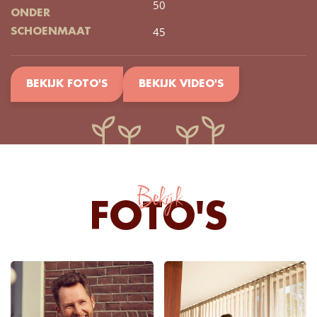
50
ONDER
45
SCHOENMAAT
BEKIJK FOTO'S
BEKIJK VIDEO'S
Bekijk
FOTO'S