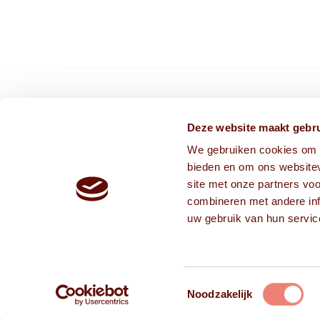
CONTACT ONS VIA
Deze website maakt gebru
We gebruiken cookies om c
info@frissekoppen.nl
bieden en om ons websitev
013-75 05 241
site met onze partners vo
combineren met andere inf
uw gebruik van hun servic
Toestemmingsselectie
Noodzakelijk
2026 © Copyright - Frisse Koppen