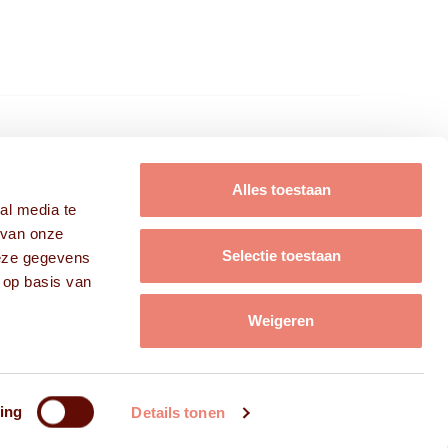
FRISSE KOPPEN B.V.
Alles toestaan
al media te
Modellen
 van onze
Acteurs
Selectie toestaan
deze gegevens
Campagnes
 op basis van
Over ons
Weigeren
Contact
ing
Details tonen
emene voorwaarden
FAQ
Privacy
Cookies