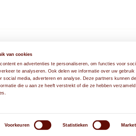
HIER VIND JE ONS
ik van cookies
ontent en advertenties te personaliseren, om functies voor soci
Fabriekstraat 1A
erkeer te analyseren. Ook delen we informatie over uw gebruik
5038 EM Tilburg
or social media, adverteren en analyse. Deze partners kunnen 
ormatie die u aan ze heeft verstrekt of die ze hebben verzameld
es.
Voorkeuren
Statistieken
Market
Alg