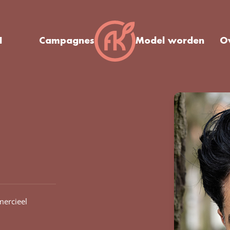
I
Campagnes
Model worden
O
ercieel