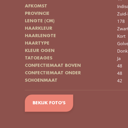
Indis
AFKOMST
Zuid-
PROVINCIE
178
LENGTE (CM)
Zwar
HAARKLEUR
Kort
HAARLENGTE
Golv
HAARTYPE
Donk
KLEUR OGEN
Ja
TATOEAGES
48
CONFECTIEMAAT BOVEN
48
CONFECTIEMAAT ONDER
42
SCHOENMAAT
BEKIJK FOTO'S