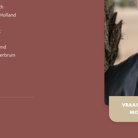
ch
Holland
t
end
erbruin
VRAA
MO