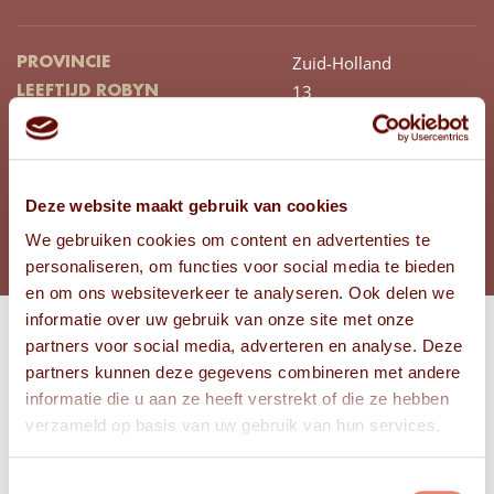
Zuid-Holland
PROVINCIE
13
LEEFTIJD ROBYN
11
LEEFTIJD SEF
BEKIJK FOTO'S
Deze website maakt gebruik van cookies
We gebruiken cookies om content en advertenties te
personaliseren, om functies voor social media te bieden
en om ons websiteverkeer te analyseren. Ook delen we
informatie over uw gebruik van onze site met onze
partners voor social media, adverteren en analyse. Deze
Bekijk
partners kunnen deze gegevens combineren met andere
FOTO'S
informatie die u aan ze heeft verstrekt of die ze hebben
verzameld op basis van uw gebruik van hun services.
Toestemmingsselectie