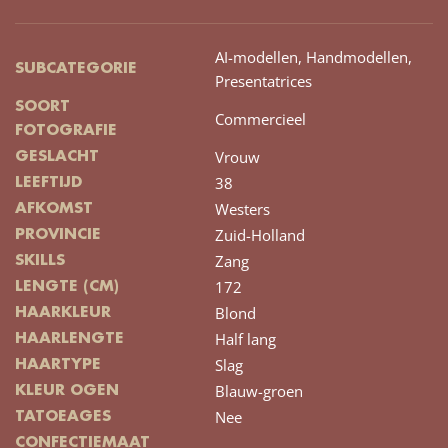
AI-modellen,
Handmodellen,
SUBCATEGORIE
Presentatrices
SOORT
Commercieel
FOTOGRAFIE
Vrouw
GESLACHT
38
LEEFTIJD
Westers
AFKOMST
Zuid-Holland
PROVINCIE
Zang
SKILLS
172
LENGTE (CM)
Blond
HAARKLEUR
Half lang
HAARLENGTE
Slag
HAARTYPE
Blauw-groen
KLEUR OGEN
Nee
TATOEAGES
CONFECTIEMAAT