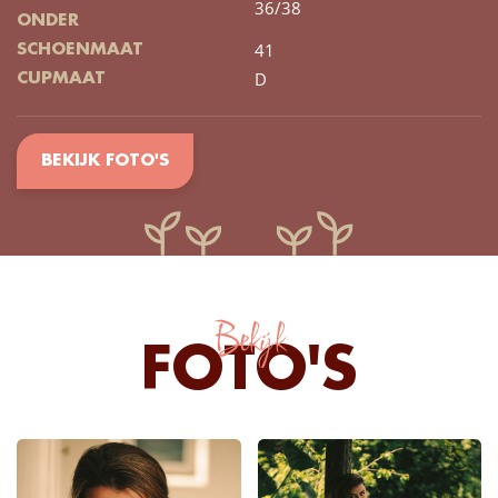
36/38
ONDER
41
SCHOENMAAT
D
CUPMAAT
BEKIJK FOTO'S
Bekijk
FOTO'S