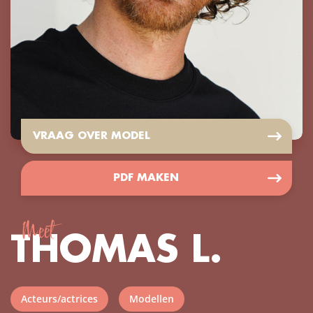
VRAAG OVER MODEL
PDF MAKEN
Meet
THOMAS L.
Acteurs/actrices
Modellen