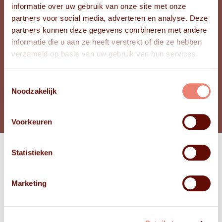
informatie over uw gebruik van onze site met onze
partners voor social media, adverteren en analyse. Deze
Zuid-Holland
PROVINCIE
partners kunnen deze gegevens combineren met andere
74
LEEFTIJD TRUDI
informatie die u aan ze heeft verstrekt of die ze hebben
79
verzameld op basis van uw gebruik van hun services.
LEEFTIJD JAN
Toestemmingsselectie
Noodzakelijk
BEKIJK FOTO'S
Voorkeuren
Statistieken
Bekijk
FOTO'S
Marketing