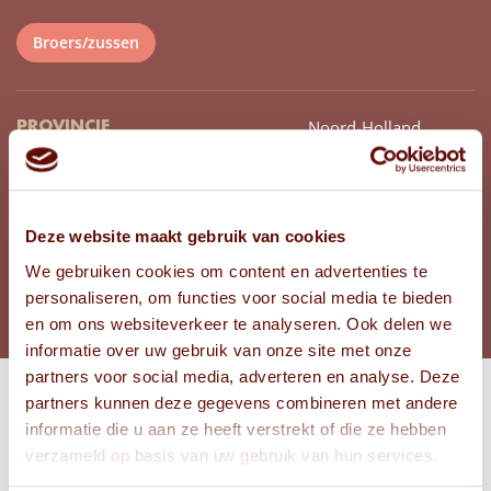
Broers/zussen
Noord-Holland
PROVINCIE
16
LEEFTIJD VALENTINA
12
LEEFTIJD SANTIAGO
Deze website maakt gebruik van cookies
BEKIJK FOTO'S
We gebruiken cookies om content en advertenties te
personaliseren, om functies voor social media te bieden
en om ons websiteverkeer te analyseren. Ook delen we
informatie over uw gebruik van onze site met onze
partners voor social media, adverteren en analyse. Deze
partners kunnen deze gegevens combineren met andere
Bekijk
informatie die u aan ze heeft verstrekt of die ze hebben
FOTO'S
verzameld op basis van uw gebruik van hun services.