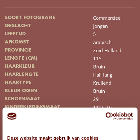
Commercieel
SOORT FOTOGRAFIE
Jongen
GESLACHT
5
LEEFTIJD
Arabisch
AFKOMST
Zuid-Holland
PROVINCIE
115
LENGTE (CM)
Bruin
HAARKLEUR
Half lang
HAARLENGTE
Krullend
HAARTYPE
Bruin
KLEUR OGEN
29
SCHOENMAAT
110/116
KINDERKLEDINGMAAT
BEKIJK FOTO'S
Deze website maakt gebruik van cookies